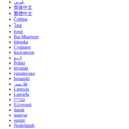
عربي
简体中文
繁體中文
Čeština
ไทย
Eesti
Bai Miaowen
íslenska
Cymraeg
Български
اردو
Polski
hrvatski
українська
bosanski
فارسی
Lietuvių
Latviešu
עברית
Ελληνικά
dansk
magyar
suomi
Nederlands