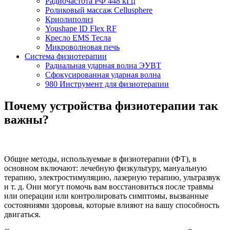
Радиочастота РФ 448 кГц
Роликовый массаж Cellusphere
Криолиполиз
Youshape ID Flex RF
Кресло EMS Тесла
Микроволновая печь
Система физиотерапии
Радиальная ударная волна ЭУВТ
Сфокусированная ударная волна
980 Инструмент для физиотерапии
Почему устройства физиотерапии так
важны?
Общие методы, используемые в физиотерапии (ФТ), в
основном включают: лечебную физкультуру, мануальную
терапию, электростимуляцию, лазерную терапию, ультразвук
и т. д. Они могут помочь вам восстановиться после травмы
или операции или контролировать симптомы, вызванные
состояниями здоровья, которые влияют на вашу способность
двигаться.