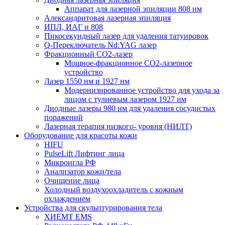
Аппарат для лазерной эпиляции 808 нм
Александритовая лазерная эпиляция
ИПЛ, ИАГ и 808
Пикосекундный лазер для удаления татуировок
Q-Переключатель Nd:YAG лазер
Фракционный CO2-лазер
Мощное-фракционное CO2-лазерное
устройство
Лазер 1550 нм и 1927 нм
Модернизированное устройство для ухода за
лицом с тулиевым лазером 1927 нм
Диодные лазеры 980 нм для удаления сосудистых
поражений
Лазерная терапия низкого- уровня (НИЛТ)
Оборудование для красоты кожи
HIFU
PulseLift Лифтинг лица
Микроигла РФ
Анализатор кожи/тела
Очищение лица
Холодный воздухоохладитель с кожным
охлаждением
Устройства для скульптурирования тела
ХИЕМТ EMS