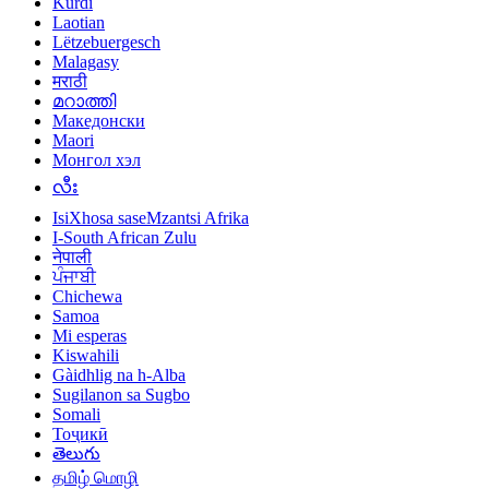
Kurdî
Laotian
Lëtzebuergesch
Malagasy
मराठी
മറാത്തി
Македонски
Maori
Монгол хэл
လီး
IsiXhosa saseMzantsi Afrika
I-South African Zulu
नेपाली
ਪੰਜਾਬੀ
Chichewa
Samoa
Mi esperas
Kiswahili
Gàidhlig na h-Alba
Sugilanon sa Sugbo
Somali
Тоҷикӣ
తెలుగు
தமிழ் மொழி