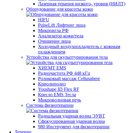
Лазерная терапия низкого- уровня (НИЛТ)
Оборудование для красоты кожи
HIFU
PulseLift Лифтинг лица
Микроигла РФ
Анализатор кожи/тела
Очищение лица
Холодный воздухоохладитель с кожным
охлаждением
Устройства для скульптурирования тела
ХИЕМТ EMS
Радиочастота РФ 448 кГц
Роликовый массаж Cellusphere
Криолиполиз
Youshape ID Flex RF
Кресло EMS Тесла
Микроволновая печь
Система физиотерапии
Радиальная ударная волна ЭУВТ
Сфокусированная ударная волна
980 Инструмент для физиотерапии
Лечение