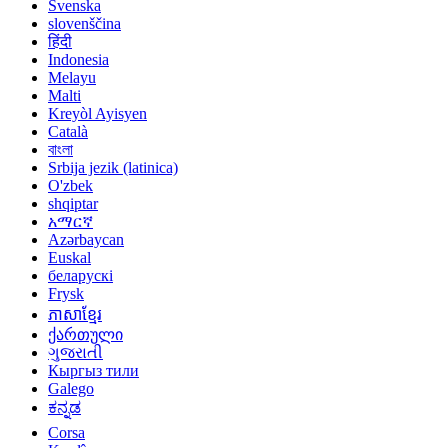
Svenska
slovenščina
हिंदी
Indonesia
Melayu
Malti
Kreyòl Ayisyen
Català
বাংলা
Srbija jezik (latinica)
O'zbek
shqiptar
አማርኛ
Azərbaycan
Euskal
беларускі
Frysk
ភាសាខ្មែរ
ქართული
ગુજરાતી
Кыргыз тили
Galego
ಕನ್ನಡ
Corsa