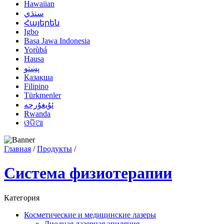
Hawaiian
سنڌي
Հայերեն
Igbo
Basa Jawa Indonesia
Yorùbá
Hausa
پښتو
Қазақша
Filipino
Türkmenler
ئۇيغۇرچە
Rwanda
ଓଡିଆ
Главная
/
Продукты
/
Система физиотерапии
Категория
Косметические и медицинские лазеры
Диодная лазерная эпиляция