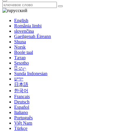
русский
English
România limbi
slovenčina
Gaeilgenah Éireann
Shuna
Norsk
Boole taal
Татар
Sesotho
සිංහල
Sunda Indonesian
ייִדיש
日本語
한국어
Français
Deutsch
Español
Italiano
Português
Việt Nam
Türkçe